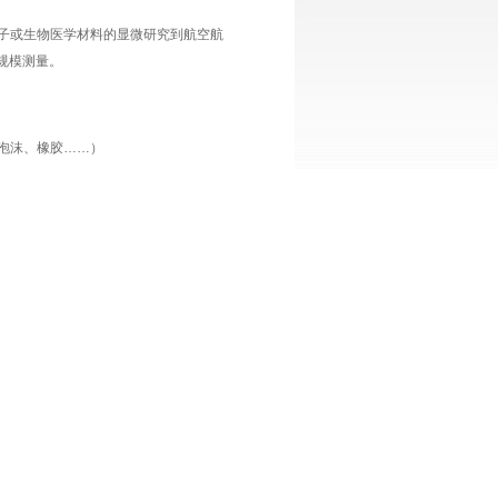
微电子或生物医学材料的显微研究到航空航
规模测量。
属泡沫、橡胶……）