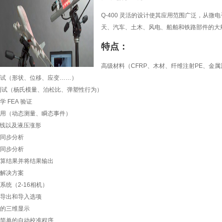
Q-400 灵活的设计使其应用范围广泛，从
天、汽车、土木、风电、船舶和铁路部件的大
特点：
高级材料（CFRP、木材、纤维注射PE、金
试（形状、位移、应变……）
测试（杨氏模量、泊松比、弹塑性行为）
学 FEA 验证
用（动态测量、瞬态事件）
曲线以及液压涨形
同步分析
同步分析
算结果并将结果输出
解决方案
系统（2-16相机）
导出和导入选项
的三维显示
简单的自动校准程序