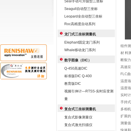
Seal手动可升级型三坐标
Seagull自动型三坐标
Leopard全自动型三坐标
Roc高精度自动系列
龙门式三坐标测量机
Elephant固定龙门系列
组件测
Whale移动龙门系列
材 料
断裂力
数字图像（DIC）
高速应
Q-450高速DIC
FLC
标准版DIC Q-400
温度场
教育版DIC
温度场
视频引伸计—RTSS-实时应变测
实时计
量
手持式
复合式三坐标测量机
多相机
扩展的
复合式影像测量仪
测量值
复合式激光扫描仪
快速和