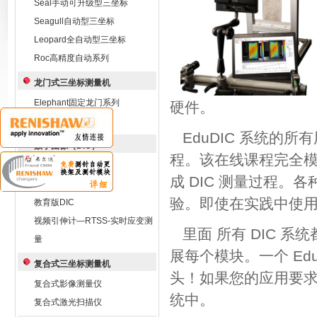
Seal手动可升级型三坐标
Seagull自动型三坐标
Leopard全自动型三坐标
Roc高精度自动系列
龙门式三坐标测量机
Elephant固定龙门系列
硬件。
Whale移动龙门系列
EduDIC 系统的所
数字图像（DIC）
程。该在线课程完全
Q-450高速DIC
成 DIC 测量过程
标准版DIC Q-400
验。即使在实践中使用
教育版DIC
视频引伸计—RTSS-实时应变测
里面 所有 DIC 
量
展每个模块。一个 Edu
复合式三坐标测量机
头！如果您的应用要求
复合式影像测量仪
统中。
复合式激光扫描仪